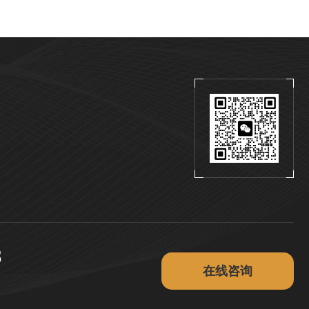
3
在
线
咨
询