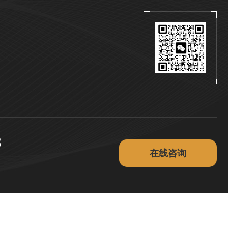
3
在
线
咨
询