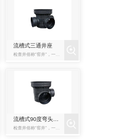
流槽式三通井座
检查井俗称“窖井”，一般设在排水管道交汇处、转弯处、管径或坡度改变处、跌水处以及直线管段上每隔一定距...
流槽式90度弯头井座
检查井俗称“窖井”，一般设在排水管道交汇处、转弯处、管径或坡度改变处、跌水处以及直线管段上每隔一定距...