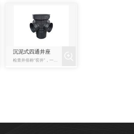
沉泥式四通井座
检查井俗称“窖井”，一般设在排水管道交汇处、转弯处、管径或坡度改变处、跌水处以及直线管段上每隔一定距...